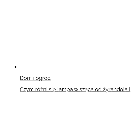
Dom i ogród
Czym różni się lampa wisząca od żyrandola 