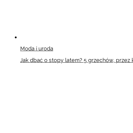
Moda i uroda
Jak dbać o stopy latem? 5 grzechów, przez k