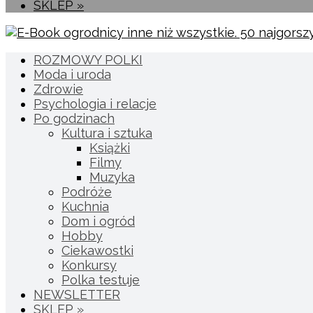
SKLEP »
ROZMOWY POLKI
Moda i uroda
Zdrowie
Psychologia i relacje
Po godzinach
Kultura i sztuka
Książki
Filmy
Muzyka
Podróże
Kuchnia
Dom i ogród
Hobby
Ciekawostki
Konkursy
Polka testuje
NEWSLETTER
SKLEP »