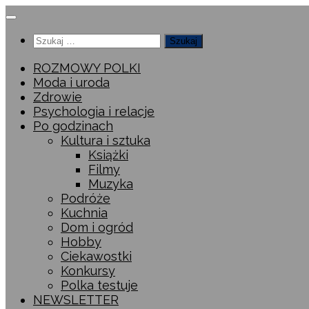
Przeskocz
do
Szukaj:
treści
ROZMOWY POLKI
Moda i uroda
Zdrowie
Psychologia i relacje
Po godzinach
Kultura i sztuka
Książki
Filmy
Muzyka
Podróże
Kuchnia
Dom i ogród
Hobby
Ciekawostki
Konkursy
Polka testuje
NEWSLETTER