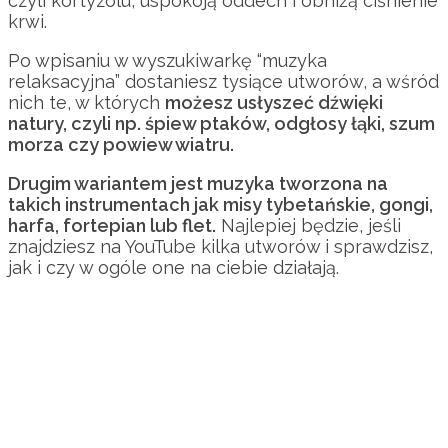
czyli kortyzolu, uspokoją oddech i obniżą ciśnienie
krwi.
Po wpisaniu w wyszukiwarkę “muzyka
relaksacyjna” dostaniesz tysiące utworów, a wśród
nich te, w których
możesz usłyszeć dźwięki
natury, czyli np. śpiew ptaków, odgłosy łąki, szum
morza czy powiew wiatru.
Drugim wariantem jest muzyka tworzona na
takich instrumentach jak misy tybetańskie, gongi,
harfa, fortepian lub flet.
Najlepiej będzie, jeśli
znajdziesz na YouTube kilka utworów i sprawdzisz,
jak i czy w ogóle one na ciebie działają.