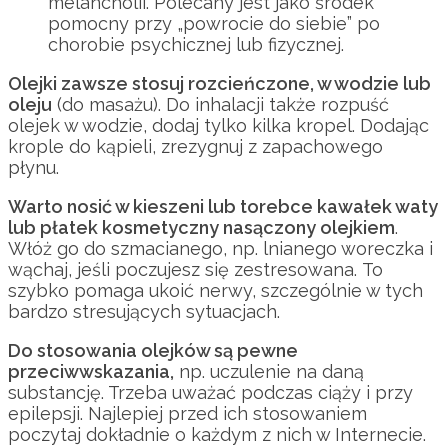
melancholii. Polecany jest jako środek
pomocny przy „powrocie do siebie” po
chorobie psychicznej lub fizycznej.
Olejki zawsze stosuj rozcieńczone, w wodzie lub
oleju
(do masażu). Do inhalacji także rozpuść
olejek w wodzie, dodaj tylko kilka kropel. Dodając
krople do kąpieli, zrezygnuj z zapachowego
płynu.
Warto nosić w kieszeni lub torebce kawałek waty
lub płatek kosmetyczny nasączony olejkiem
.
Włóż go do szmacianego, np. lnianego woreczka i
wąchaj, jeśli poczujesz się zestresowana. To
szybko pomaga ukoić nerwy, szczególnie w tych
bardzo stresujących sytuacjach.
Do stosowania olejków są pewne
przeciwwskazania,
np. uczulenie na daną
substancję. Trzeba uważać podczas ciąży i przy
epilepsji. Najlepiej przed ich stosowaniem
poczytaj dokładnie o każdym z nich w Internecie.