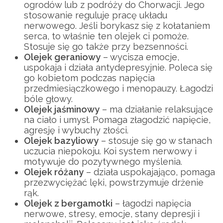
ogrodów lub z podróży do Chorwacji. Jego
stosowanie reguluje pracę układu
nerwowego. Jeśli borykasz się z kołataniem
serca, to właśnie ten olejek ci pomoże.
Stosuje się go także przy bezsenności.
Olejek geraniowy
– wycisza emocje,
uspokaja i działa antydepresyjnie. Poleca się
go kobietom podczas napięcia
przedmiesiączkowego i menopauzy. Łagodzi
bóle głowy.
Olejek jaśminowy
– ma działanie relaksujące
na ciało i umysł. Pomaga złagodzić napięcie,
agresję i wybuchy złości.
Olejek bazyliowy
– stosuje się go w stanach
uczucia niepokoju. Koi system nerwowy i
motywuje do pozytywnego myślenia.
Olejek różany
– działa uspokajająco, pomaga
przezwyciężać lęki, powstrzymuje drżenie
rąk.
Olejek z bergamotki
– łagodzi napięcia
nerwowe, stresy, emocje, stany depresji i