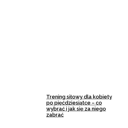
Trening siłowy dla kobiety
po pięćdziesiątce – co
wybrać i jak się za niego
zabrać