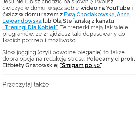
Jeśli nie lubisz chodzić na siłownię i wolisz
ćwiczyć w domu, włącz sobie
wideo na YouTube i
ćwicz w domu razem z
Ewą Chodakowską
,
Anną
Lewandowską
lub Olą Stefańską z kanału
“Treningi Dla Kobiet”
. Te trenerki mają tak wiele
programów, że znajdziesz taki dopasowany do
twoich potrzeb i możliwości.
Slow jogging (czyli powolne bieganie) to także
dobra opcja na redukcję stresu.
Polecamy ci profil
Elżbiety Gnatowskiej
“Śmigam po 50”
.
Przeczytaj także