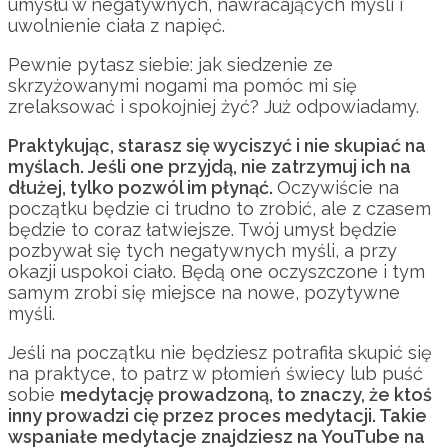
umysłu w negatywnych, nawracających myśli i
uwolnienie ciała z napięć.
Pewnie pytasz siebie: jak siedzenie ze
skrzyżowanymi nogami ma pomóc mi się
zrelaksować i spokojniej żyć? Już odpowiadamy.
Praktykując, starasz się wyciszyć i nie skupiać na
myślach. Jeśli one przyjdą, nie zatrzymuj ich na
dłużej, tylko pozwól im płynąć.
Oczywiście na
początku będzie ci trudno to zrobić, ale z czasem
będzie to coraz łatwiejsze. Twój umysł będzie
pozbywał się tych negatywnych myśli, a przy
okazji uspokoi ciało. Będą one oczyszczone i tym
samym zrobi się miejsce na nowe, pozytywne
myśli.
Jeśli na początku nie będziesz potrafiła skupić się
na praktyce, to patrz w płomień świecy lub puść
sobie
medytację prowadzoną, to znaczy, że ktoś
inny prowadzi cię przez proces medytacji. Takie
wspaniałe medytacje znajdziesz na YouTube na