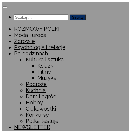
Przeskocz
do
Szukaj:
treści
ROZMOWY POLKI
Moda i uroda
Zdrowie
Psychologia i relacje
Po godzinach
Kultura i sztuka
Książki
Filmy
Muzyka
Podróże
Kuchnia
Dom i ogród
Hobby
Ciekawostki
Konkursy
Polka testuje
NEWSLETTER