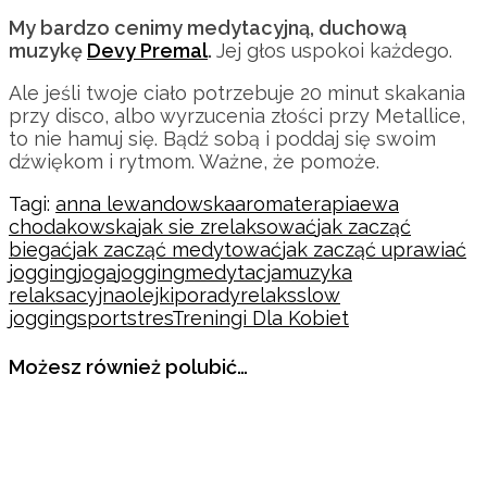
My bardzo cenimy medytacyjną, duchową
muzykę
Devy Premal
.
Jej głos uspokoi każdego.
Ale jeśli twoje ciało potrzebuje 20 minut skakania
przy disco, albo wyrzucenia złości przy Metallice,
to nie hamuj się. Bądź sobą i poddaj się swoim
dźwiękom i rytmom. Ważne, że pomoże.
Tagi:
anna lewandowska
aromaterapia
ewa
chodakowska
jak sie zrelaksować
jak zacząć
biegać
jak zacząć medytować
jak zacząć uprawiać
jogging
joga
jogging
medytacja
muzyka
relaksacyjna
olejki
porady
relaks
slow
jogging
sport
stres
Treningi Dla Kobiet
Możesz również polubić…